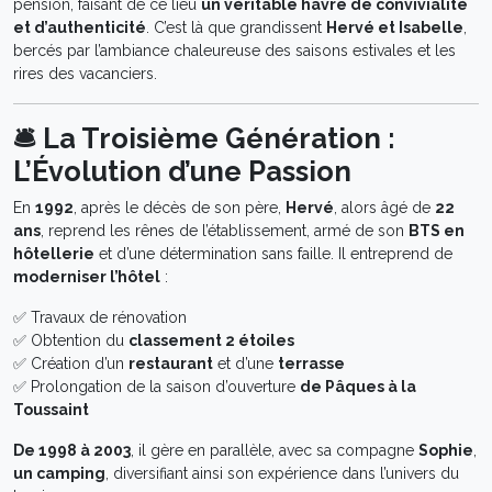
pension, faisant de ce lieu
un véritable havre de convivialité
et d’authenticité
. C’est là que grandissent
Hervé et Isabelle
,
bercés par l’ambiance chaleureuse des saisons estivales et les
rires des vacanciers.
🛎️ La Troisième Génération :
L’Évolution d’une Passion
En
1992
, après le décès de son père,
Hervé
, alors âgé de
22
ans
, reprend les rênes de l’établissement, armé de son
BTS en
hôtellerie
et d’une détermination sans faille. Il entreprend de
moderniser l’hôtel
:
✅ Travaux de rénovation
✅ Obtention du
classement 2 étoiles
✅ Création d’un
restaurant
et d’une
terrasse
✅ Prolongation de la saison d’ouverture
de Pâques à la
Toussaint
De 1998 à 2003
, il gère en parallèle, avec sa compagne
Sophie
,
un camping
, diversifiant ainsi son expérience dans l’univers du