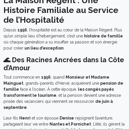
La Maison Régent : Une
Histoire Familiale au Service
de l’Hospitalité
Depuis
1956
, l’hospitalité est au cœur de la Maison Régent. Plus
qu’un simple lieu d’hébergement, c’est une
histoire de famille
où chaque génération a su insuffler sa passion et son énergie
pour créer
un lieu d’exception
.
🌊 Des Racines Ancrées dans la Côte
d’Amour
Tout commence en
1956
, quand
Monsieur et Madame
Mainguet
, grands-parents d’Hervé, acquièrent une
pension de
famille
face à l’océan. À cette époque,
les congés payés
transforment le tourisme
, et la pension devient une adresse
prisée des vacanciers qui viennent se ressourcer
de juin à
septembre
.
Leur fils
Henri
et son épouse
Denise
rejoignent l’aventure,
partageant leur vie entre
Nantes et Pornichet
. L’été, ils gèrent la