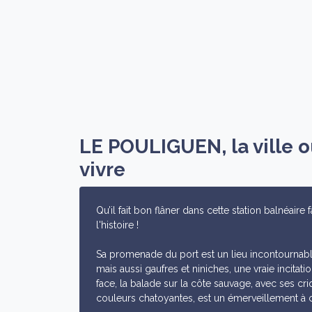
LE POULIGUEN, la ville où
vivre
Qu’il fait bon flâner dans cette station balnéaire
l'histoire !
Sa promenade du port est un lieu incontournabl
mais aussi gaufres et niniches, une vraie incitat
face, la balade sur la côte sauvage, avec ses cri
couleurs chatoyantes, est un émerveillement à 