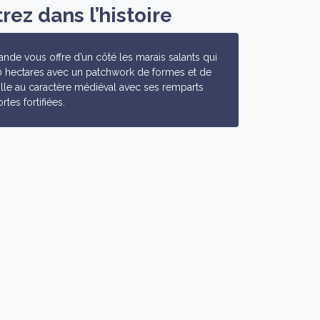
ez dans l’histoire
érande vous offre d’un côté les marais salants qui
0 hectares avec un patchwork de formes et de
ville au caractère médiéval avec ses remparts
rtes fortifiées.