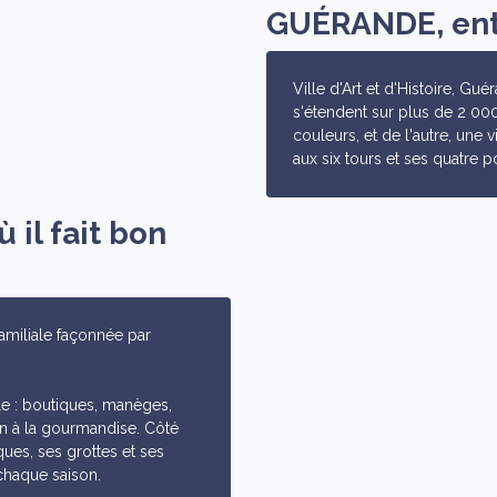
GUÉRANDE, entr
Ville d'Art et d'Histoire, Gu
s'étendent sur plus de 2 00
couleurs, et de l'autre, une 
aux six tours et ses quatre po
 il fait bon
 familiale façonnée par
e : boutiques, manèges,
ion à la gourmandise. Côté
ques, ses grottes et ses
chaque saison.