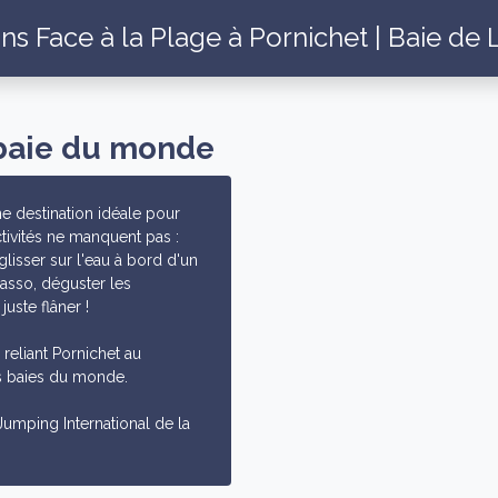
ns Face à la Plage à Pornichet | Baie de
 baie du monde
ne destination idéale pour
tivités ne manquent pas :
glisser sur l'eau à bord d'un
lasso, déguster les
uste flâner !
 reliant Pornichet au
es baies du monde.
mping International de la